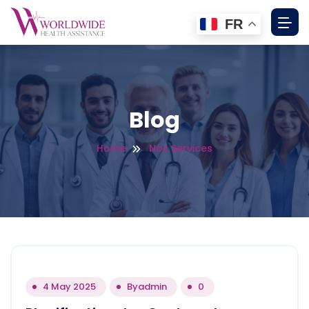
FR
Blog
Home
Nos Services
4 May 2025
By
admin
0